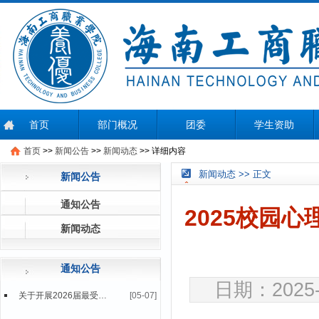
首页
部门概况
团委
学生资助
首页
>>
新闻公告
>>
新闻动态
>>
详细内容
新闻动态 >> 正文
新闻公告
通知公告
2025校园
新闻动态
通知公告
日期：2025-
关于开展2026届最受毕业生
[05-07]