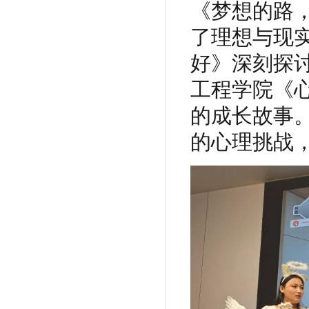
《梦想的路
了理想与现
好》深刻探
工程学院《
的成长故事
的心理挑战